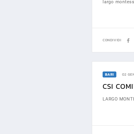
largo montess
CONDIVIDI
BARI
02 GE
CSI COM
LARGO MONTES