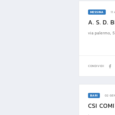
MESSINA
11
A. S. D. 
via palermo, 
CONDIVIDI
BARI
02 GE
CSI COM