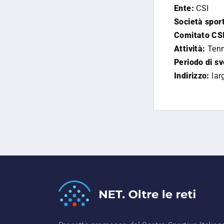
Ente:
CSI
Società sport
Comitato CSI
Attività:
Tenn
Periodo di s
Indirizzo:
lar